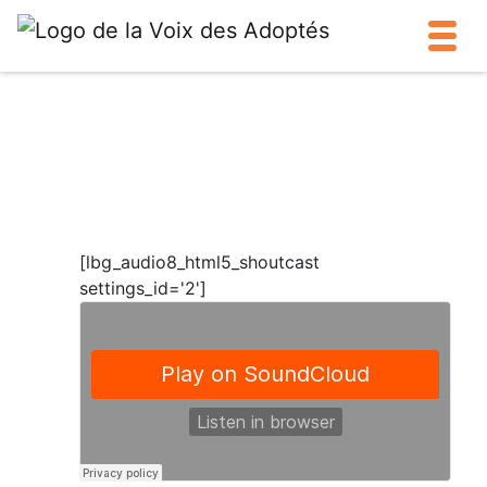
[lbg_audio8_html5_shoutcast
settings_id='2']